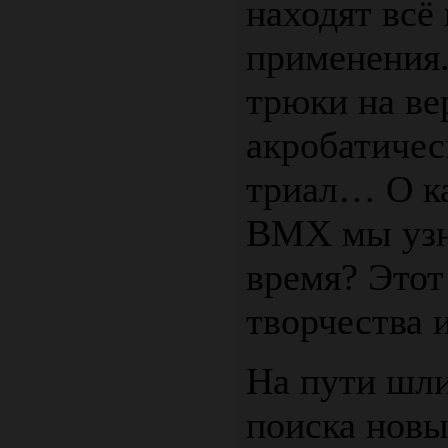
находят всё
применения
трюки на ве
акробатичес
триал… О к
BMX мы узн
время? Этот
творчества 
На пути шли
поиска нов