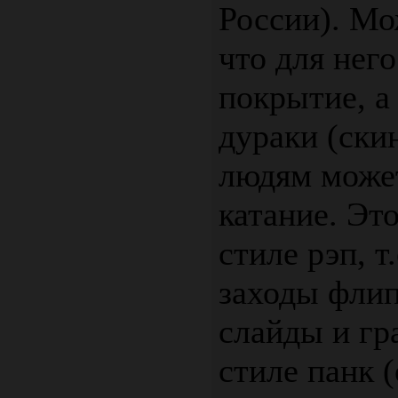
России). Мо
что для нег
покрытие, а
дураки (ски
людям может
катание. Эт
стиле рэп, т
заходы фли
слайды и гр
стиле панк 