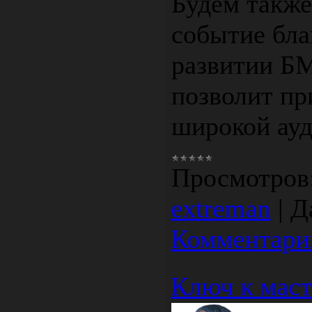
Будем также
событие бла
развитии БМ
позволит пр
широкой ауд
Просмотров
extreman
|
Д
Комментарии
Ключ к маст