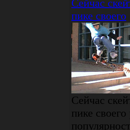
Сейчас скей
пике своего
Сейчас скей
пике своего
популярнос