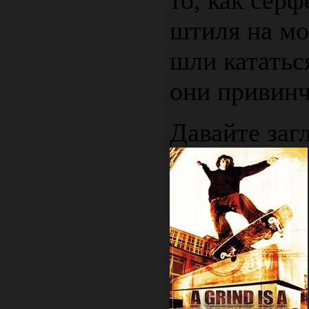
то, как сер
штиля на мо
шли кататьс
они привинч
Давайте заг