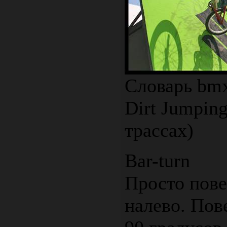
Словарь bm
Dirt Jumpin
трассах)
Bar-turn
Просто пове
налево. Пов