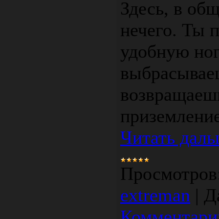
Здесь, в общ
нечего. Ты 
удобную ног
выбрасываеш
возвращаешь
приземление
Читать даль
Просмотров
extreman
|
Д
Комментарии