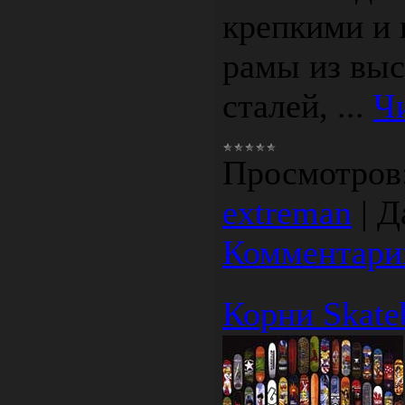
крепкими и
рамы из вы
сталей,
...
Ч
Просмотров
extreman
|
Д
Комментарии
Корни Skate