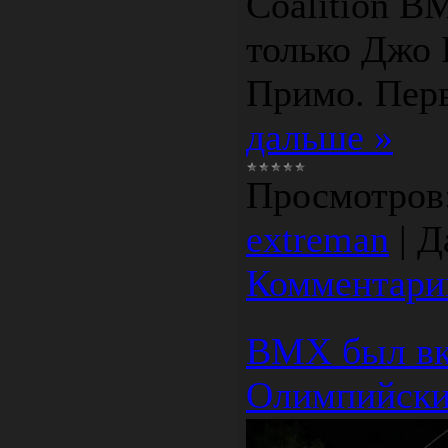
Coalition B
только Джо 
Примо. Пер
дальше »
Просмотров
extreman
|
Д
Комментарии
BMX был вк
Олимпийски