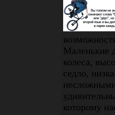
возможности
Маленькие 
колеса, выс
седло, низка
несложными
удивительны
которому на