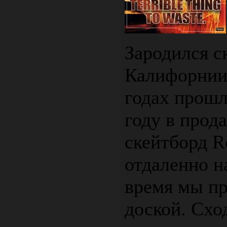
Зародился с
Калифорнии
годах прошл
году в прод
скейтборд R
отдаленно н
время мы п
доской. Схо