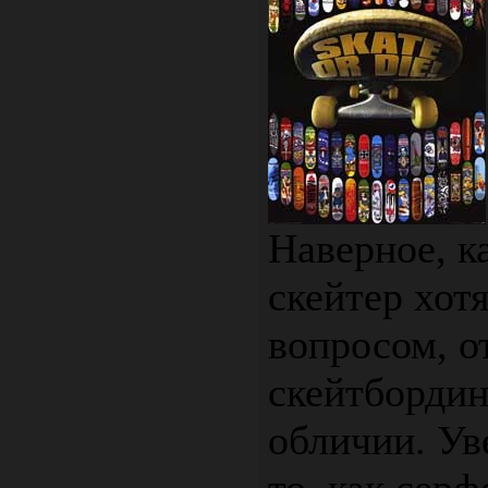
Наверное, 
скейтер хотя
вопросом, о
скейтбордин
обличии. Ув