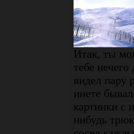
Итак, ты мо
тебе нечего
видел пару р
инете бывал
картинки с 
нибудь трю
сосед кажды