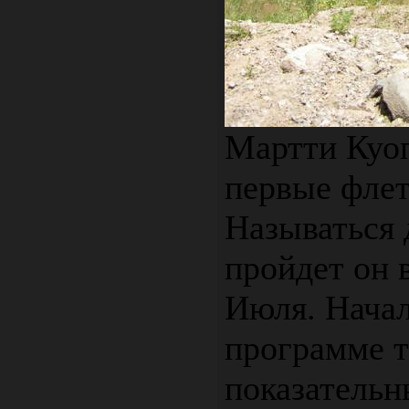
Мартти Куоп
первые флет
Называться д
пройдет он 
Июля. Начало
программе т
показательн