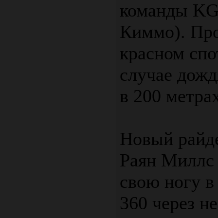
команды KG
Киммо). Про
красном спо
случае дожд
в 200 метрах
Новый райде
Раян Миллс 
свою ногу в
360 через н