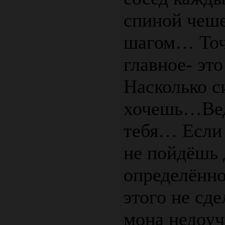
спиной чеше
шагом… Точн
главное- это
Насколько с
хочешь…Ведь
тебя… Если
не пойдёшь 
определённой
этого не сд
мона недоуч