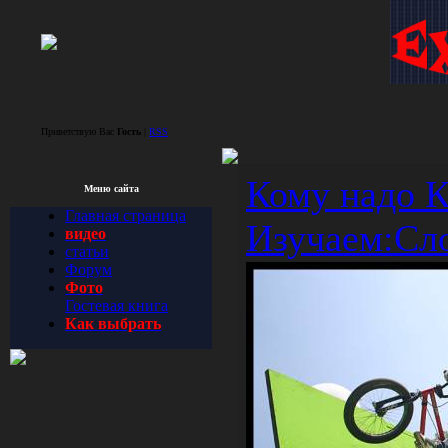
Приветствую Вас
Гость
|
RSS
Кому надо К
Меню сайта
Главная страница
Изучаем:Сл
видео
статьи
Форум
Фото
Гостевая книга
Как выбрать