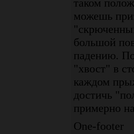
таком полож
можешь при
"скрюченны
большой пов
падению. По
"хвост" в с
каждом пры
достичь "по
примерно на
One-footer