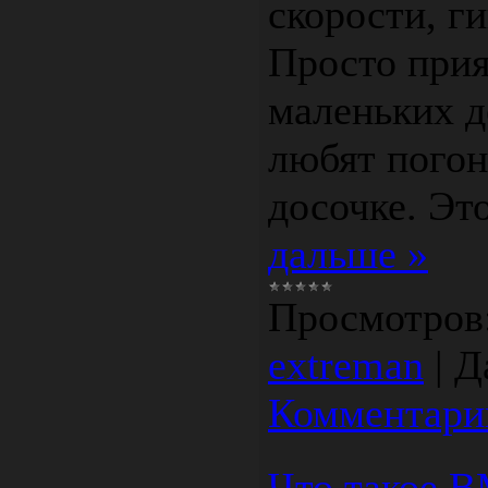
скорости, г
Просто прия
маленьких д
любят погон
досочке. Это
дальше »
Просмотров
extreman
|
Д
Комментарии
Что такое 